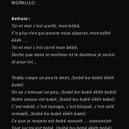
WOPALILO …
Refrain :
Toi et moi c’est scellé, mon bébé,
Y’a plus rien qui pourra nous séparer, mon bébé
éééh …
Toi et moi c’est carré mon bébé,
Sache que dans le malheur et le bonheur je serais
là pour toi ..
Teddy coupe un peu le beat, (bobé bo-bobé éééh
bobé)
On va s’amuser un peu, (bobé bo-bobé éééh bobé)
Notre amour est bobé, (bobé bo-bobé éééh bobé)
C’est ndolè, c’est nyanga, c’est bloqué, c’est calé
mmwèè, (bobé bo-bobé éééh bobé)
Ce que je ressens est bobé oooooh … aaaaaaah
Tout sur toi est bobé, (bobé bo-bobé éééh bobé)