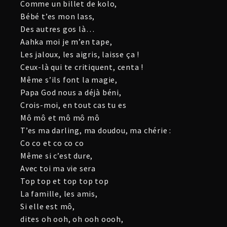
Comme un billet de kolo,
Bébé t’es mon lass,
Des autres gos là…
Aahka moi je m’en tape,
Les jaloux, les aigris, laisse ça !
Ceux-là qui te critiquent, centa !
Même s’ils font la magie,
Papa God nous a déjà béni,
Crois-moi, en tout cas tu es
Mô mô et mô mô mô
T’es ma darling, ma doudou, ma chérie :
Co co et co co co
Même si c’est dure,
Avec toi ma vie sera
Top top et top top top
La famille, les amis,
Si elle est mô,
dites oh ooh, oh ooh oooh,