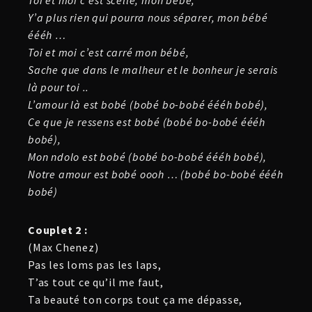
Toi et moi c’est scellé, mon bébé,
Y’a plus rien qui pourra nous séparer, mon bébé
éééh …
Toi et moi c’est carré mon bébé,
Sache que dans le malheur et le bonheur je serais
là pour toi ..
L’amour là est bobé (bobé bo-bobé éééh bobé),
Ce que je ressens est bobé (bobé bo-bobé éééh
bobé),
Mon ndolo est bobé (bobé bo-bobé éééh bobé),
Notre amour est bobé oooh … (bobé bo-bobé éééh
bobé)
Couplet 2 :
(Max Chenez)
Pas les loms pas les laps,
T’as tout ce qu’il me faut,
Ta beauté ton corps tout ça me dépasse,